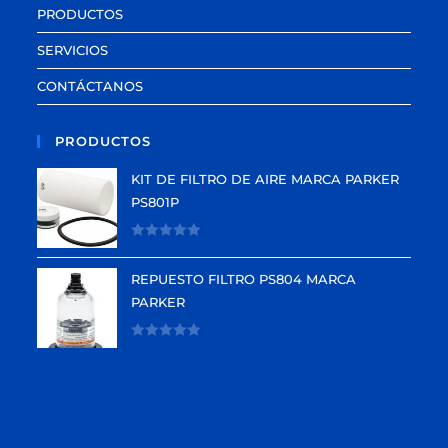
PRODUCTOS
SERVICIOS
CONTÁCTANOS
PRODUCTOS
KIT DE FILTRO DE AIRE MARCA PARKER
PS801P
V
a
REPUESTO FILTRO PS804 MARCA
l
PARKER
o
r
V
a
a
d
l
o
o
e
r
n