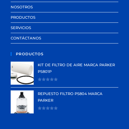
NOSOTROS
PRODUCTOS
SERVICIOS
CONTÁCTANOS
PRODUCTOS
KIT DE FILTRO DE AIRE MARCA PARKER
PS801P
V
a
REPUESTO FILTRO PS804 MARCA
l
PARKER
o
r
V
a
a
d
l
o