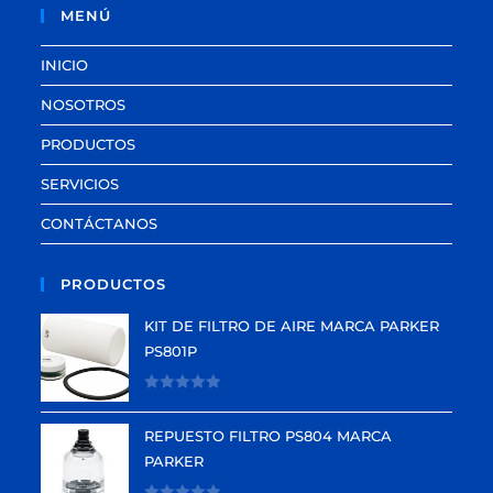
MENÚ
INICIO
NOSOTROS
PRODUCTOS
SERVICIOS
CONTÁCTANOS
PRODUCTOS
KIT DE FILTRO DE AIRE MARCA PARKER
PS801P
V
a
REPUESTO FILTRO PS804 MARCA
l
PARKER
o