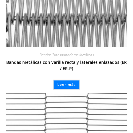
Bandas Transportadoras Metálicas
Bandas metálicas con varilla recta y laterales enlazados (ER
/ ER-P)
Leer más