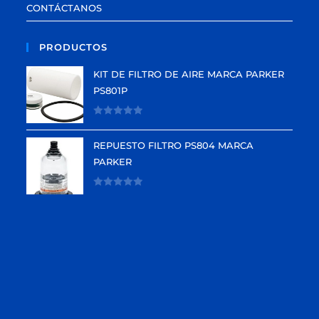
CONTÁCTANOS
PRODUCTOS
KIT DE FILTRO DE AIRE MARCA PARKER
PS801P
V
a
REPUESTO FILTRO PS804 MARCA
l
PARKER
o
r
V
a
a
d
l
o
o
e
r
n
a
0
d
d
o
e
e
5