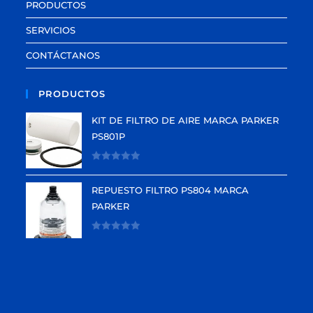
PRODUCTOS
SERVICIOS
CONTÁCTANOS
PRODUCTOS
KIT DE FILTRO DE AIRE MARCA PARKER
PS801P
V
a
REPUESTO FILTRO PS804 MARCA
l
PARKER
o
r
V
a
a
d
l
o
o
e
r
n
a