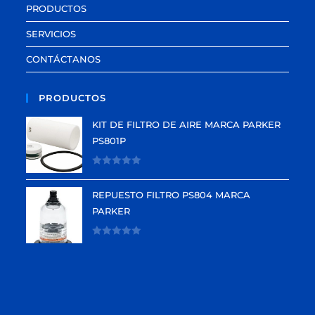
PRODUCTOS
SERVICIOS
CONTÁCTANOS
PRODUCTOS
KIT DE FILTRO DE AIRE MARCA PARKER
PS801P
V
a
REPUESTO FILTRO PS804 MARCA
l
PARKER
o
r
V
a
a
d
l
o
o
e
r
n