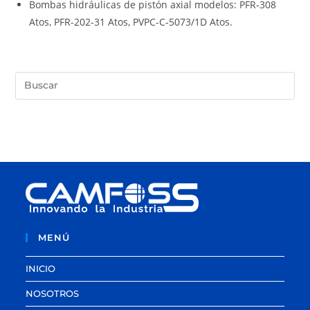
Bombas hidráulicas de pistón axial modelos: PFR-308
Atos, PFR-202-31 Atos, PVPC-C-5073/1D Atos.
MENÚ
INICIO
NOSOTROS