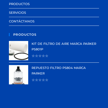
PRODUCTOS
SERVICIOS
CONTÁCTANOS
PRODUCTOS
KIT DE FILTRO DE AIRE MARCA PARKER
PS801P
V
a
REPUESTO FILTRO PS804 MARCA
l
PARKER
o
r
V
a
a
d
l
o
o
e
r
n