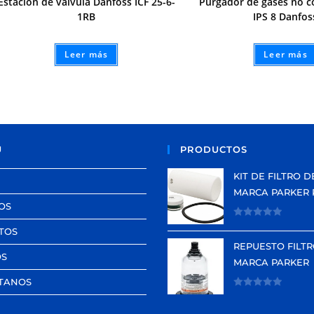
Estación de válvula Danfoss ICF 25-6-
Purgador de gases no 
1RB
IPS 8 Danfos
Leer más
Leer más
Ú
PRODUCTOS
KIT DE FILTRO D
MARCA PARKER 
OS
V
TOS
a
REPUESTO FILTR
l
OS
MARCA PARKER
o
TANOS
r
V
a
a
d