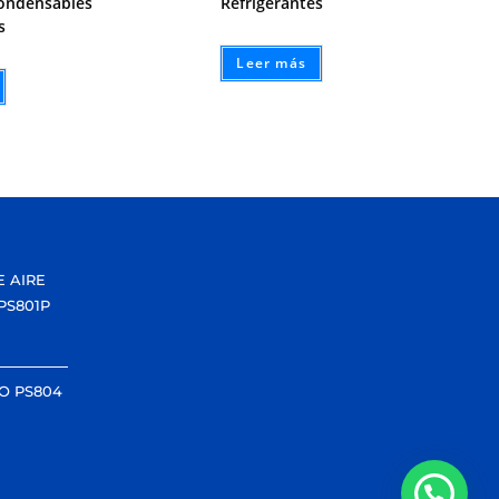
condensables
Refrigerantes
s
Leer más
E AIRE
PS801P
O PS804