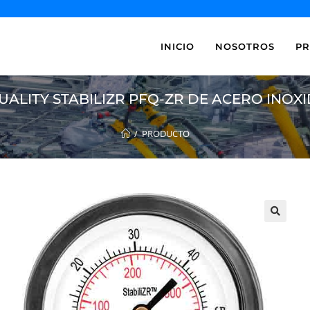
INICIO
NOSOTROS
P
LITY STABILIZR PFQ-ZR DE ACERO INOX
/
PRODUCTO