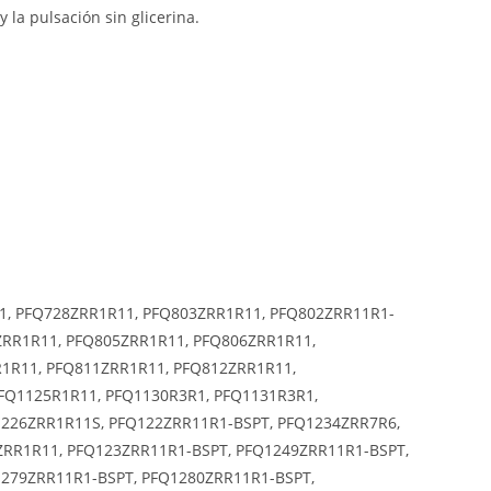
 la pulsación sin glicerina.
1, PFQ728ZRR1R11, PFQ803ZRR1R11, PFQ802ZRR11R1-
ZRR1R11, PFQ805ZRR1R11, PFQ806ZRR1R11,
1R11, PFQ811ZRR1R11, PFQ812ZRR1R11,
FQ1125R1R11, PFQ1130R3R1, PFQ1131R3R1,
1226ZRR1R11S, PFQ122ZRR11R1-BSPT, PFQ1234ZRR7R6,
ZRR1R11, PFQ123ZRR11R1-BSPT, PFQ1249ZRR11R1-BSPT,
1279ZRR11R1-BSPT, PFQ1280ZRR11R1-BSPT,