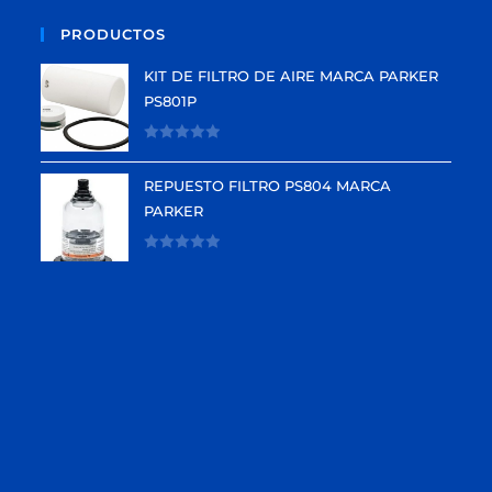
PRODUCTOS
KIT DE FILTRO DE AIRE MARCA PARKER
PS801P
V
a
REPUESTO FILTRO PS804 MARCA
l
PARKER
o
r
V
a
a
d
l
o
o
e
r
n
a
0
d
d
o
e
e
5
n