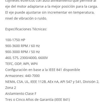
cojinetes esféricos con auto alineamiento que permite al
eje del motor adaptarse a la mejor posición para la carga.
El eje puede ajustarse sin incrementar en temperatura,
nivel de vibración o ruido.
Especificaciones Técnicas:
100-1750 HP
900-3600 RPM / 60 Hz
900-3000 RPM / 50 Hz
460, 575, 2300/4000, 6600V
TEFC, ODP, WPI, WPII
Configuración en base a la IEEE 841 disponible
Armazones: 440-7000
NEMA, CSA, UL, IEEE 112B, AEx nA, API 547 y 541, División 2,
Zona 2
Aislamiento Clase F
Tres o Cinco Años de Garantía (IEEE 841)