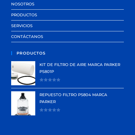
NOSOTROS
PRODUCTOS
SERVICIOS
CONTÁCTANOS
PRODUCTOS
KIT DE FILTRO DE AIRE MARCA PARKER
PS801P
V
a
REPUESTO FILTRO PS804 MARCA
l
PARKER
o
r
V
a
a
d
l
o
o