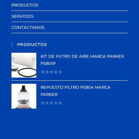
PRODUCTOS
SERVICIOS
CONTÁCTANOS
PRODUCTOS
KIT DE FILTRO DE AIRE MARCA PARKER
PS801P
V
a
REPUESTO FILTRO PS804 MARCA
l
PARKER
o
r
V
a
a
d
l
o
o
e
r
n