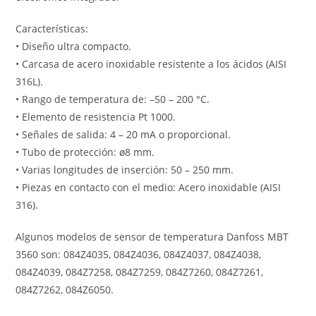
Características:
• Diseño ultra compacto.
• Carcasa de acero inoxidable resistente a los ácidos (AISI
316L).
• Rango de temperatura de: –50 – 200 °C.
• Elemento de resistencia Pt 1000.
• Señales de salida: 4 – 20 mA o proporcional.
• Tubo de protección: ø8 mm.
• Varias longitudes de inserción: 50 – 250 mm.
• Piezas en contacto con el medio: Acero inoxidable (AISI
316).
Algunos modelos de sensor de temperatura Danfoss MBT
3560 son: 084Z4035, 084Z4036, 084Z4037, 084Z4038,
084Z4039, 084Z7258, 084Z7259, 084Z7260, 084Z7261,
084Z7262, 084Z6050.