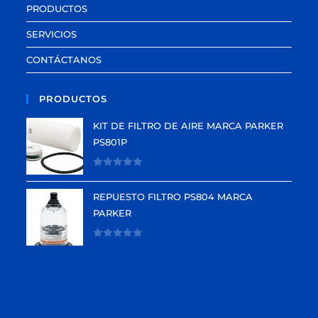
PRODUCTOS
SERVICIOS
CONTÁCTANOS
PRODUCTOS
KIT DE FILTRO DE AIRE MARCA PARKER
PS801P
V
a
REPUESTO FILTRO PS804 MARCA
l
PARKER
o
r
V
a
a
d
l
o
o
e
r
n