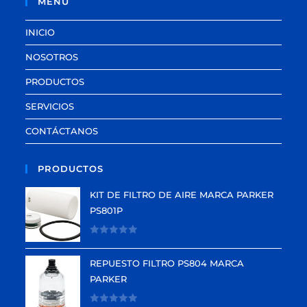
MENÚ
INICIO
NOSOTROS
PRODUCTOS
SERVICIOS
CONTÁCTANOS
PRODUCTOS
KIT DE FILTRO DE AIRE MARCA PARKER
PS801P
V
a
REPUESTO FILTRO PS804 MARCA
l
PARKER
o
r