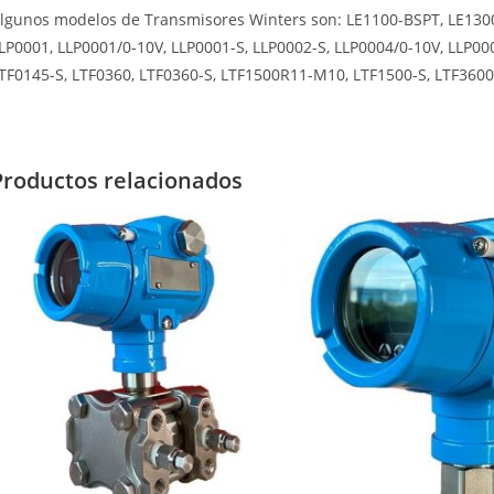
lgunos modelos de Transmisores Winters son: LE1100-BSPT, LE13000
LP0001, LLP0001/0-10V, LLP0001-S, LLP0002-S, LLP0004/0-10V, LLP00
TF0145-S, LTF0360, LTF0360-S, LTF1500R11-M10, LTF1500-S, LTF3600
Productos relacionados