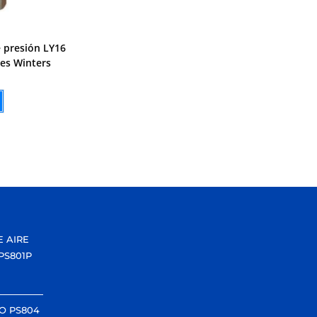
e presión LY16
es Winters
E AIRE
PS801P
O PS804