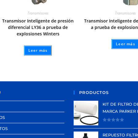
Transmisores
Transmisores
Transmisor Inteligente de presión
Transmisor Inteligente d
diferencial LY36 a prueba de
a prueba de explosion
explosiones Winters
Leer más
Leer más
Ú
PRODUCTOS
KIT DE FILTRO D
MARCA PARKER 
OS
V
TOS
a
REPUESTO FILTR