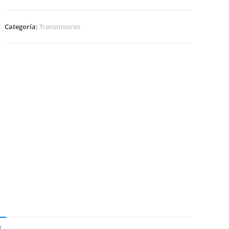
Categoría:
Transmisores
N