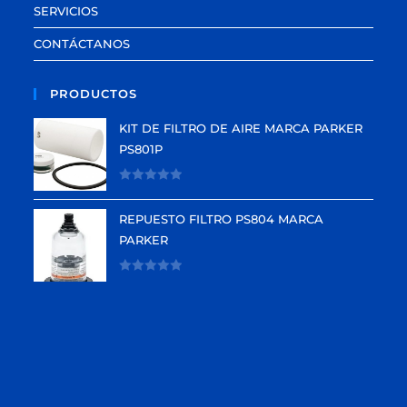
SERVICIOS
CONTÁCTANOS
PRODUCTOS
KIT DE FILTRO DE AIRE MARCA PARKER
PS801P
V
a
REPUESTO FILTRO PS804 MARCA
l
PARKER
o
r
V
a
a
d
l
o
o
e
r
n
a
0
d
d