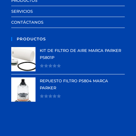
PRODUCTOS
SERVICIOS
CONTÁCTANOS
PRODUCTOS
KIT DE FILTRO DE AIRE MARCA PARKER
PS801P
V
a
REPUESTO FILTRO PS804 MARCA
l
PARKER
o
r
V
a
a
d
l
o
o
e
r
n
a
0