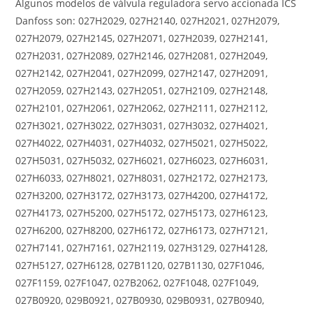
Algunos modelos de válvula reguladora servo accionada ICS
Danfoss son: 027H2029, 027H2140, 027H2021, 027H2079,
027H2079, 027H2145, 027H2071, 027H2039, 027H2141,
027H2031, 027H2089, 027H2146, 027H2081, 027H2049,
027H2142, 027H2041, 027H2099, 027H2147, 027H2091,
027H2059, 027H2143, 027H2051, 027H2109, 027H2148,
027H2101, 027H2061, 027H2062, 027H2111, 027H2112,
027H3021, 027H3022, 027H3031, 027H3032, 027H4021,
027H4022, 027H4031, 027H4032, 027H5021, 027H5022,
027H5031, 027H5032, 027H6021, 027H6023, 027H6031,
027H6033, 027H8021, 027H8031, 027H2172, 027H2173,
027H3200, 027H3172, 027H3173, 027H4200, 027H4172,
027H4173, 027H5200, 027H5172, 027H5173, 027H6123,
027H6200, 027H8200, 027H6172, 027H6173, 027H7121,
027H7141, 027H7161, 027H2119, 027H3129, 027H4128,
027H5127, 027H6128, 027B1120, 027B1130, 027F1046,
027F1159, 027F1047, 027B2062, 027F1048, 027F1049,
027B0920, 029B0921, 027B0930, 029B0931, 027B0940,