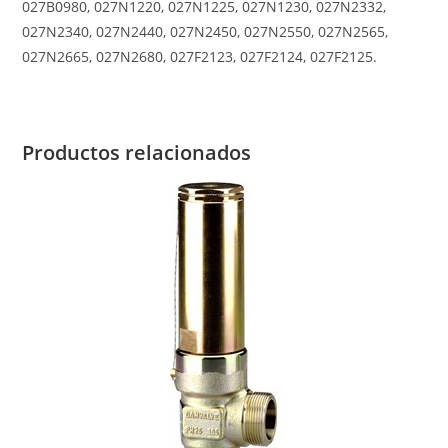
027B0980, 027N1220, 027N1225, 027N1230, 027N2332,
027N2340, 027N2440, 027N2450, 027N2550, 027N2565,
027N2665, 027N2680, 027F2123, 027F2124, 027F2125.
Productos relacionados