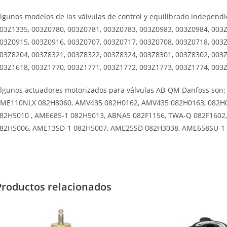
lgunos modelos de l
as válvulas de control y equilibrado independ
03Z1335, 003Z0780, 003Z0781, 003Z0783, 003Z0983, 003Z0984, 003Z
03Z0915, 003Z0916, 003Z0707, 003Z0717, 003Z0708, 003Z0718, 003Z
03Z8204, 003Z8321, 003Z8322, 003Z8324, 003Z8301, 003Z8302, 003Z
03Z1618, 003Z1770, 003Z1771, 003Z1772, 003Z1773, 003Z1774, 003Z
lgunos actuadores motorizados para válvulas
AB-QM
Danfoss son:
ME110NLX 082H8060, AMV435 082H0162, AMV435 082H0163, 082
82H5010 , AME685-1 082H5013, ABNA5 082F1156, TWA-Q 082F1602
82H5006, AME13SD-1 082H5007, AME25SD 082H3038, AME658SU-1 
Productos relacionados