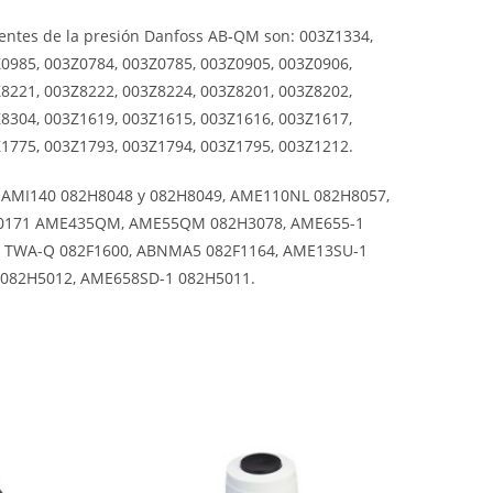
ientes de la presión Danfoss AB-QM
son: 003Z1334,
0985, 003Z0784, 003Z0785, 003Z0905, 003Z0906,
8221, 003Z8222, 003Z8224, 003Z8201, 003Z8202,
8304, 003Z1619, 003Z1615, 003Z1616, 003Z1617,
1775, 003Z1793, 003Z1794, 003Z1795, 003Z1212.
 AMI140 082H8048 y 082H8049, AME110NL 082H8057,
H0171 AME435QM, AME55QM 082H3078, AME655-1
, TWA-Q 082F1600, ABNMA5 082F1164, AME13SU-1
082H5012, AME658SD-1 082H5011.