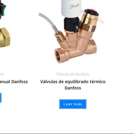
rio
Válvulas de equilibrio
anual Danfoss
Válvulas de equilibrado térmico
Danfoss
Leer más