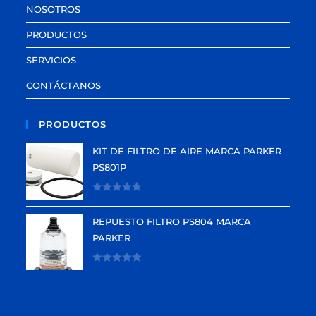
NOSOTROS
PRODUCTOS
SERVICIOS
CONTÁCTANOS
PRODUCTOS
KIT DE FILTRO DE AIRE MARCA PARKER
PS801P
V
a
REPUESTO FILTRO PS804 MARCA
l
PARKER
o
r
V
a
a
d
l
o
o