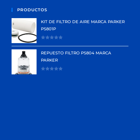
PRODUCTOS
KIT DE FILTRO DE AIRE MARCA PARKER
PS801P
V
a
REPUESTO FILTRO PS804 MARCA
l
PARKER
o
r
V
a
a
d
l
o
o
e
r
n
a
0
d
d
o
e
e
5
n