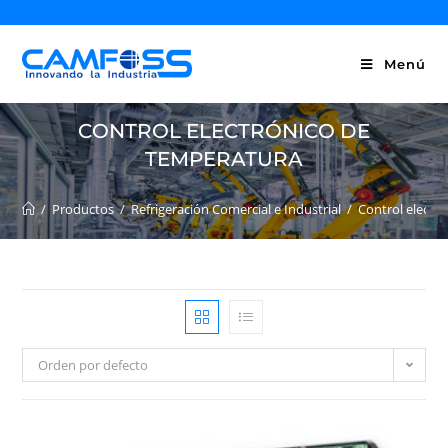
Menú
CONTROL ELECTRÓNICO DE
TEMPERATURA
/
Productos
/
Refrigeración Comercial e Industrial
/
Control electr
Orden por defecto