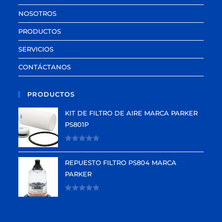
NOSOTROS
PRODUCTOS
SERVICIOS
CONTÁCTANOS
PRODUCTOS
KIT DE FILTRO DE AIRE MARCA PARKER
PS801P
V
a
REPUESTO FILTRO PS804 MARCA
l
PARKER
o
r
V
a
a
d
l
o