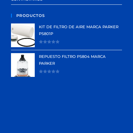
PRODUCTOS
KIT DE FILTRO DE AIRE MARCA PARKER
PS801P
V
a
REPUESTO FILTRO PS804 MARCA
l
PARKER
o
r
V
a
a
d
l
o
o
e
r
n
a
0
d
d
o
e
e
5