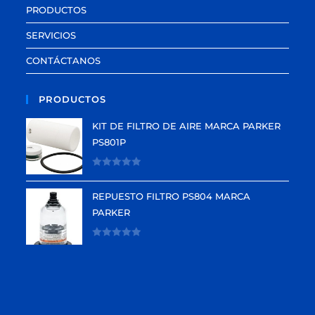
PRODUCTOS
SERVICIOS
CONTÁCTANOS
PRODUCTOS
KIT DE FILTRO DE AIRE MARCA PARKER
PS801P
V
a
REPUESTO FILTRO PS804 MARCA
l
PARKER
o
r
V
a
a
d
l
o
o
e
r
n