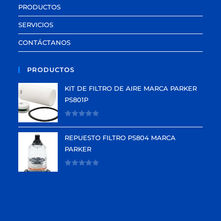
PRODUCTOS
SERVICIOS
CONTÁCTANOS
PRODUCTOS
KIT DE FILTRO DE AIRE MARCA PARKER
PS801P
V
a
REPUESTO FILTRO PS804 MARCA
l
PARKER
o
r
V
a
a
d
l
o
o
e
r
n