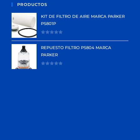
PRODUCTOS
KIT DE FILTRO DE AIRE MARCA PARKER
PS801P
V
a
REPUESTO FILTRO PS804 MARCA
l
PARKER
o
r
V
a
a
d
l
o
o
e
r
n
a
0
d
d
o
e
e
5
n
0