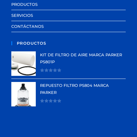
PRODUCTOS
SERVICIOS
CONTÁCTANOS
PRODUCTOS
KIT DE FILTRO DE AIRE MARCA PARKER
PS801P
V
a
REPUESTO FILTRO PS804 MARCA
l
PARKER
o
r
V
a
a
d
l
o
o
e
r
n