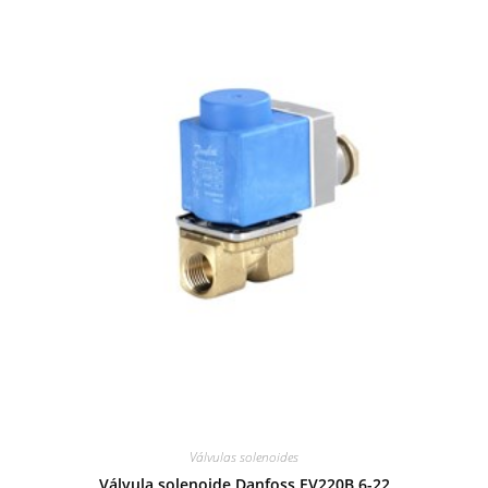
Válvulas solenoides
Válvula solenoide Danfoss EV220B 6-22