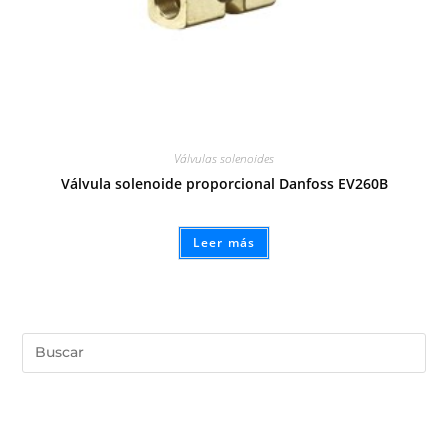
Válvulas solenoides
Válvula solenoide proporcional Danfoss EV260B
Leer más