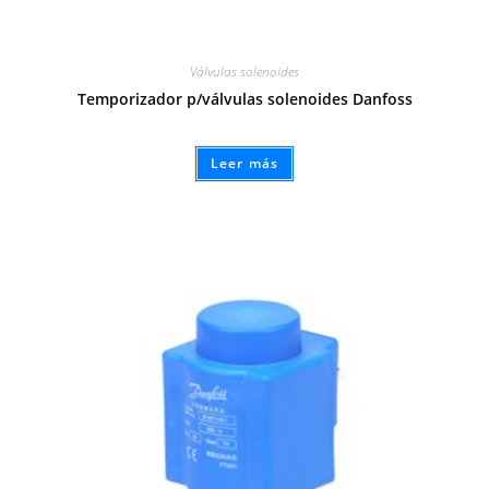
Válvulas solenoides
Temporizador p/válvulas solenoides Danfoss
Leer más