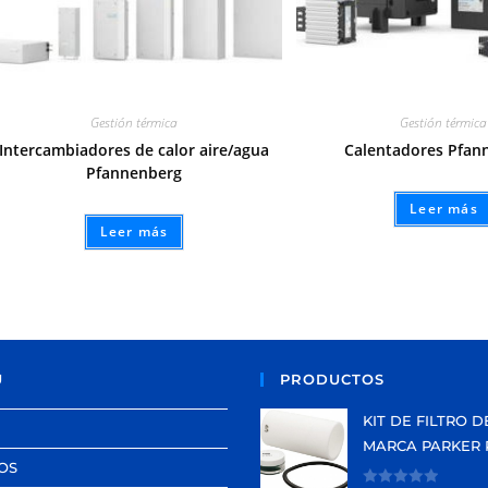
Gestión térmica
Gestión térmica
Intercambiadores de calor aire/agua
Calentadores Pfan
Pfannenberg
Leer más
Leer más
Ú
PRODUCTOS
KIT DE FILTRO D
MARCA PARKER 
OS