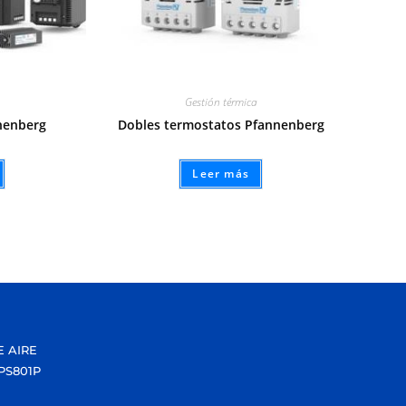
Gestión térmica
nenberg
Dobles termostatos Pfannenberg
Leer más
E AIRE
PS801P