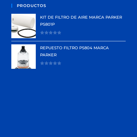
PRODUCTOS
KIT DE FILTRO DE AIRE MARCA PARKER
PS801P
V
a
REPUESTO FILTRO PS804 MARCA
l
PARKER
o
r
V
a
a
d
l
o
o
e
r
n
a
0
d
d
o
e
e
5
n
0