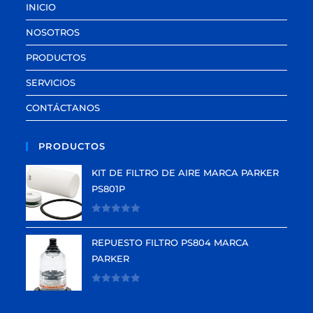
INICIO
NOSOTROS
PRODUCTOS
SERVICIOS
CONTÁCTANOS
PRODUCTOS
KIT DE FILTRO DE AIRE MARCA PARKER
PS801P
V
a
REPUESTO FILTRO PS804 MARCA
l
PARKER
o
r
V
a
a
d