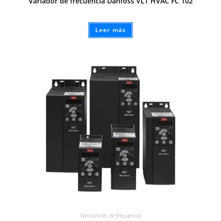
Variador de frecuencia Danfoss VLT HVAC FC 102
Leer más
Variadores de frecuencia