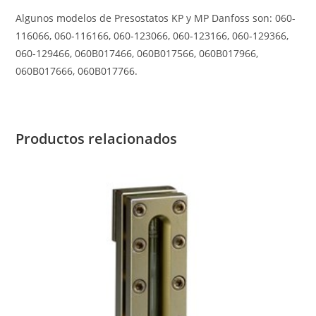
Algunos modelos de Presostatos KP y MP Danfoss son: 060-
116066, 060-116166, 060-123066, 060-123166, 060-129366,
060-129466, 060B017466, 060B017566, 060B017966,
060B017666, 060B017766.
Productos relacionados