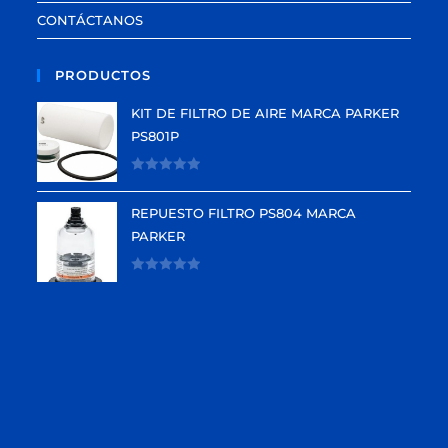
CONTÁCTANOS
PRODUCTOS
KIT DE FILTRO DE AIRE MARCA PARKER
PS801P
V
a
REPUESTO FILTRO PS804 MARCA
l
PARKER
o
r
V
a
a
d
l
o
o
e
r
n
a
0
d
d
o
e