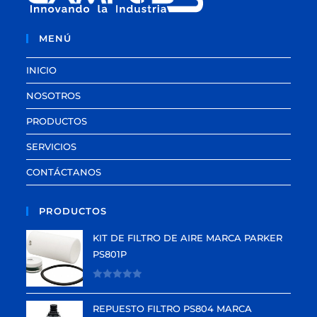
MENÚ
INICIO
NOSOTROS
PRODUCTOS
SERVICIOS
CONTÁCTANOS
PRODUCTOS
KIT DE FILTRO DE AIRE MARCA PARKER
PS801P
V
a
REPUESTO FILTRO PS804 MARCA