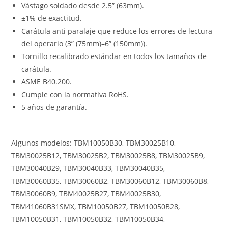
Vástago soldado desde 2.5” (63mm).
±1% de exactitud.
Carátula anti paralaje que reduce los errores de lectura
del operario (3” (75mm)–6” (150mm)).
Tornillo recalibrado estándar en todos los tamaños de
carátula.
ASME B40.200.
Cumple con la normativa RoHS.
5 años de garantía.
Algunos modelos: TBM10050B30, TBM30025B10,
TBM30025B12, TBM30025B2, TBM30025B8, TBM30025B9,
TBM30040B29, TBM30040B33, TBM30040B35,
TBM30060B35, TBM30060B2, TBM30060B12, TBM30060B8,
TBM30060B9, TBM40025B27, TBM40025B30,
TBM41060B31SMX, TBM10050B27, TBM10050B28,
TBM10050B31, TBM10050B32, TBM10050B34,