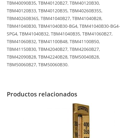
TBM40090B35, TBM40120B27, TBM40120B30,
TBM40120B33, TBM40120B35, TBM40260B35S,
TBM40260B36S, TBM41040B27, TBM41040B28,
TBM41040B30, TBM41040B30-BG4, TBM41040B30-BG4-
SPG4, TBM41040B32, TBM41040B35, TBM41060B27,
TBM41060B32, TBM41100B48, TBM41100B50,
TBM41150B30, TBM42040B27, TBM42060B27,
TBM42090B28, TBM42240B28, TBM50040B28,
TBM50060B27, TBM50060B30.
Productos relacionados