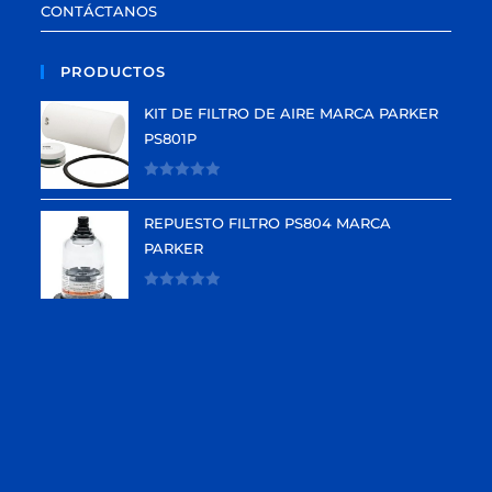
CONTÁCTANOS
PRODUCTOS
KIT DE FILTRO DE AIRE MARCA PARKER
PS801P
V
a
REPUESTO FILTRO PS804 MARCA
l
PARKER
o
r
V
a
a
d
l
o
o
e
r
n
a
0
d
d
o
e
e
5