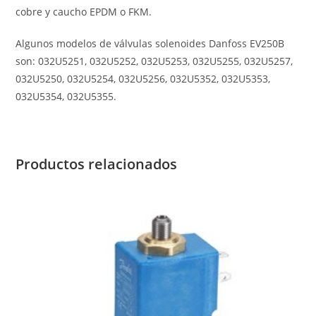
cobre y caucho EPDM o FKM.
Algunos modelos de válvulas solenoides Danfoss EV250B
son: 032U5251, 032U5252, 032U5253, 032U5255, 032U5257,
032U5250, 032U5254, 032U5256, 032U5352, 032U5353,
032U5354, 032U5355.
Productos relacionados