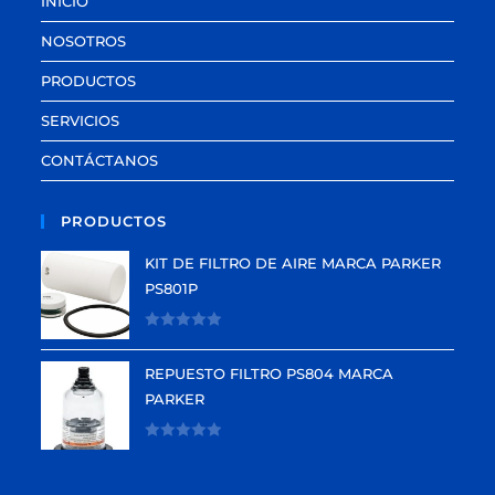
INICIO
NOSOTROS
PRODUCTOS
SERVICIOS
CONTÁCTANOS
PRODUCTOS
KIT DE FILTRO DE AIRE MARCA PARKER
PS801P
V
a
REPUESTO FILTRO PS804 MARCA
l
PARKER
o
r
V
a
a
d