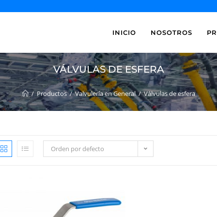
INICIO
NOSOTROS
P
VÁLVULAS DE ESFERA
/
Productos
/
Valvulería en General
/
Válvulas de esfera
Orden por defecto