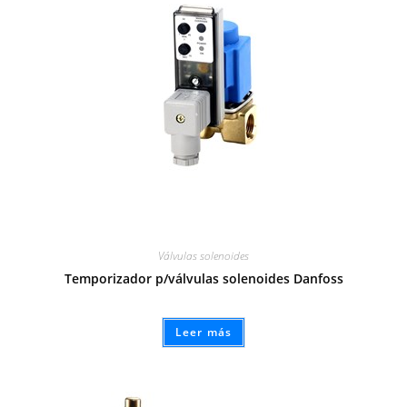
Válvulas solenoides
Temporizador p/válvulas solenoides Danfoss
Leer más