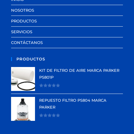
NOSOTROS
PRODUCTOS
SERVICIOS
CONTÁCTANOS
PRODUCTOS
KIT DE FILTRO DE AIRE MARCA PARKER
PS801P
V
a
REPUESTO FILTRO PS804 MARCA
l
PARKER
o
r
V
a
a
d
l