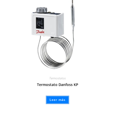
Termostatos
Termostato Danfoss KP
Leer más