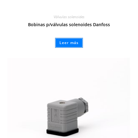
Válvulas solenoides
Bobinas p/válvulas solenoides Danfoss
Leer más