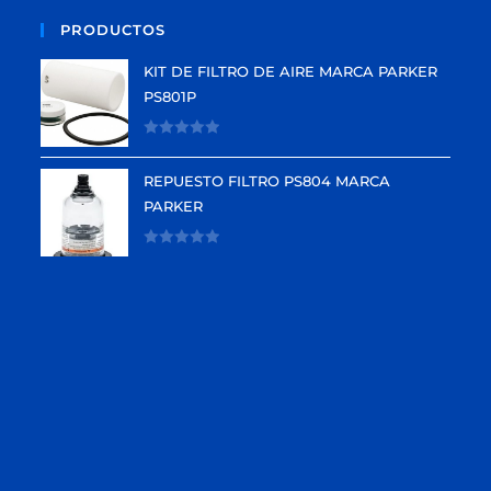
PRODUCTOS
KIT DE FILTRO DE AIRE MARCA PARKER
PS801P
V
a
REPUESTO FILTRO PS804 MARCA
l
PARKER
o
r
V
a
a
d
l
o
o
e
r
n
a
0
d
d
o
e
e
5
n
0