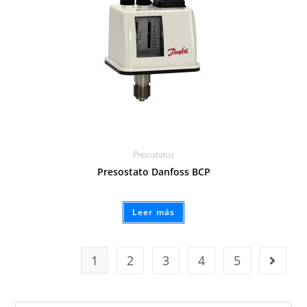
Presostatos
Presostato Danfoss BCP
Leer más
1
2
3
4
5