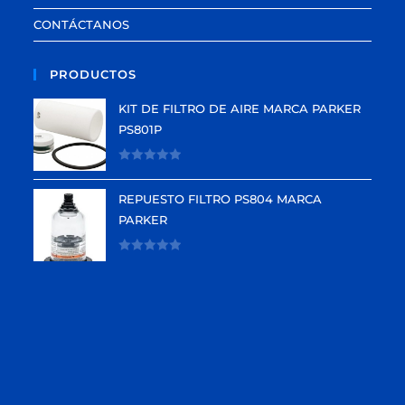
CONTÁCTANOS
PRODUCTOS
KIT DE FILTRO DE AIRE MARCA PARKER
PS801P
V
a
REPUESTO FILTRO PS804 MARCA
l
PARKER
o
r
V
a
a
d
l
o
o
e
r
n
a
0
d
d
o
e