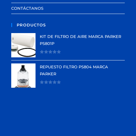
CONTÁCTANOS
PRODUCTOS
KIT DE FILTRO DE AIRE MARCA PARKER
PS801P
V
a
REPUESTO FILTRO PS804 MARCA
l
PARKER
o
r
V
a
a
d
l
o
o
e
r
n
a
0
d
d
o
e